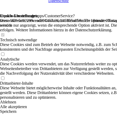
Datenschutz
Cookie-Einstellungen
https://www.strato.de/apps/CustomerService?
Diese Webseite verwendet Cookies, um Besuchern ein optimales Nutzere
sessionID=5e92299cead394457a36df45b55a85&cID=1&node=ManageDo
werden nur angezeigt, wenn die entsprechende Option aktiviert ist. Di
reiss.de
erfolgen. Weitere Informationen hierzu in der Datenschutzerklärung.
Technisch notwendige
Diese Cookies sind zum Betrieb der Webseite notwendig, z.B. zum Sch
konsistenten und der Nachfrage angepassten Erscheinungsbilds der Sei
Analytische
Diese Cookies werden verwendet, um das Nutzererlebnis weiter zu optim
Webseitenbetreiber von Drittanbietern zur Verfügung gestellt werden,
die Nachverfolgung der Nutzeraktivität über verschiedene Webseiten.
Drittanbieter-Inhalte
Diese Webseite bietet möglicherweise Inhalte oder Funktionalitäten an,
gestellt werden. Diese Drittanbieter können eigene Cookies setzen, z.B
personalisieren und zu optimieren.
Ablehnen
Alle akzeptieren
Speichern